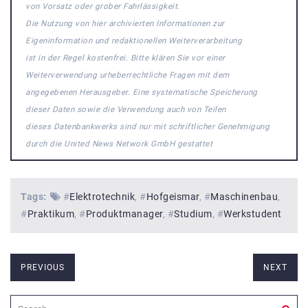
von Vorsatz oder grober Fahrlässigkeit.
Die Nutzung von hier archivierten Informationen zur
Eigeninformation und redaktionellen Weiterverarbeitung
ist in der Regel kostenfrei. Bitte klären Sie vor einer
Weiterverwendung urheberrechtliche Fragen mit dem
angegebenen Herausgeber. Eine systematische Speicherung
dieser Daten sowie die Verwendung auch von Teilen
dieses Datenbankwerks sind nur mit schriftlicher Genehmigung
durch die United News Network GmbH gestattet
Tags:
#
Elektrotechnik
#
Hofgeismar
#
Maschinenbau
#
Praktikum
#
Produktmanager
#
Studium
#
Werkstudent
PREVIOUS
NEXT