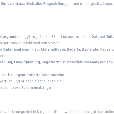
m Kunden
hinsichtlich aller Fragestellungen rund um Logistik-/Lage
ntergrund
mit, ggf. logistische Expertise und vor allem
Datenaffinit
m Beratungsumfeld sind von Vorteil
nd Datenanalysen
(insb. Materialflüsse, Bedarfe, Bestände, Kapazit
setzen
lanung, Layoutplanung, Lagertechnik, Materialflussanalyse
n sow
 eine
lösungsorientierte Arbeitsweise
ortlich
und bringen eigene Ideen ein
nd komplexe Zusammenhänge
investieren gezielt in
Dinge, die Ihnen wirklich helfen: gutes Arbeiten