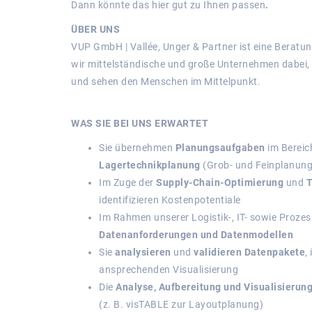
Dann könnte das hier gut zu Ihnen passen
.
ÜBER UNS
VUP GmbH | Vallée, Unger & Partner ist eine Beratu
wir mittelständische und große Unternehmen dabei,
und sehen den Menschen im Mittelpunkt.
WAS SIE BEI UNS ERWARTET
Sie übernehmen
Planungsaufgaben
im Bereic
Lagertechnikplanung
(Grob- und Feinplanung
Im Zuge der
Supply-Chain-Optimierung
und
T
identifizieren Kostenpotentiale
Im Rahmen unserer Logistik-, IT- sowie Proze
Datenanforderungen und Datenmodellen
Sie
analysieren
und
validieren Datenpakete
,
ansprechenden Visualisierung
Die
Analyse, Aufbereitung und Visualisierun
(z. B. visTABLE zur Layoutplanung)