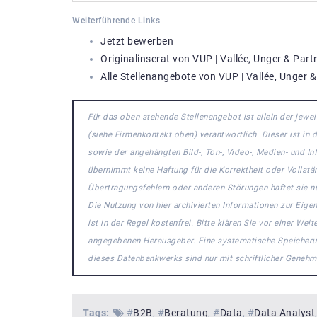
Weiterführende Links
Jetzt bewerben
Originalinserat von VUP | Vallée, Unger & Part
Alle Stellenangebote von VUP | Vallée, Unger &
Für das oben stehende Stellenangebot ist allein der jew
(siehe Firmenkontakt oben) verantwortlich. Dieser ist in
sowie der angehängten Bild-, Ton-, Video-, Medien- und 
übernimmt keine Haftung für die Korrektheit oder Vollstä
Übertragungsfehlern oder anderen Störungen haftet sie nu
Die Nutzung von hier archivierten Informationen zur Eige
ist in der Regel kostenfrei. Bitte klären Sie vor einer W
angegebenen Herausgeber. Eine systematische Speicheru
dieses Datenbankwerks sind nur mit schriftlicher Gene
Tags:
#
B2B
#
Beratung
#
Data
#
Data Analyst