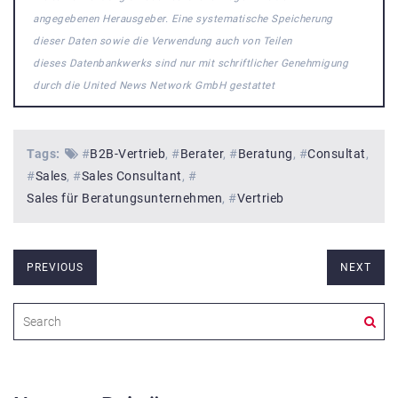
angegebenen Herausgeber. Eine systematische Speicherung
dieser Daten sowie die Verwendung auch von Teilen
dieses Datenbankwerks sind nur mit schriftlicher Genehmigung
durch die United News Network GmbH gestattet
Tags:
#
B2B-Vertrieb
#
Berater
#
Beratung
#
Consultat
#
Sales
#
Sales Consultant
#
Sales für Beratungsunternehmen
#
Vertrieb
PREVIOUS
NEXT