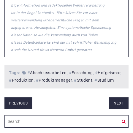
Eigeninformation und redaktionellen Weiterverarbeitung
ist in der Regel kostenfrei. Bitte klären Sie vor einer
Weiterverwendung urheberrechtliche Fragen mit dem
angegebenen Herausgeber. Eine systematische Speicherung
dieser Daten sowie die Verwendung auch von Teilen
dieses Datenbankwerks sind nur mit schriftlicher Genehmigung
durch die United News Network GmbH gestattet
Tags:
#
Abschlussarbeiten
#
Forschung
#
Hofgeismar
#
Produktion
#
Produktmanager
#
Student
#
Studium
PREVIOUS
NEXT